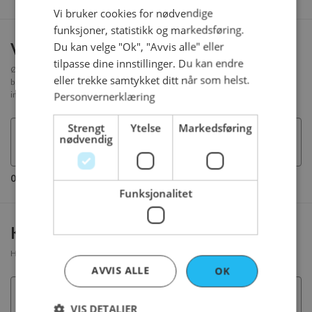
Vi bruker cookies for nødvendige
funksjoner, statistikk og markedsføring.
Vil du ha tekst på kaken?
Du kan velge "Ok", "Avvis alle" eller
tilpasse dine innstillinger. Du kan endre
Ønsker du både bilde og tekst på kaken, anbefaler vi å korte ned teksten for
eller trekke samtykket ditt når som helst.
best resultat. Unngå å bruke emoji eller andre ikoner da konditoren ikke
inkluderer disse i teksten.
Personvernerklæring
Strengt
Ytelse
Markedsføring
nødvendig
0/40 tegn
Funksjonalitet
Kommentar til bestillingen:
Her kan du legge inn en beskjed til ordrekontoret vedr bestillingen
AVVIS ALLE
OK
VIS DETALJER